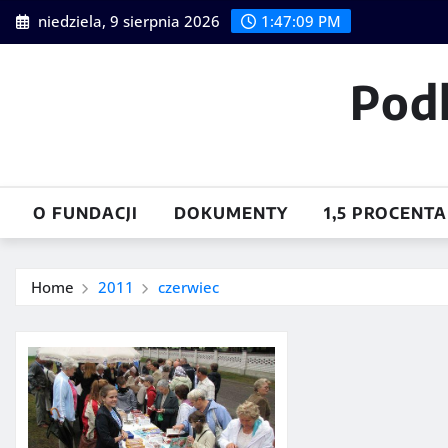
Skip
niedziela, 9 sierpnia 2026
1:47:10 PM
to
content
Pod
O FUNDACJI
DOKUMENTY
1,5 PROCENTA
Home
2011
czerwiec