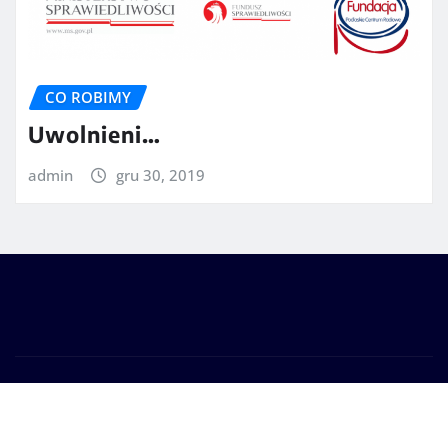
CO ROBIMY
Uwolnieni…
admin
gru 30, 2019
Prawa autorskie © 2025 | Zasilane przez
WordPress
|
Seattle News
autorstwa
ThemeArile