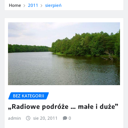
Home
2011
sierpień
BEZ KATEGORII
„Radiowe podróże … małe i duże”
admin
sie 20, 2011
0