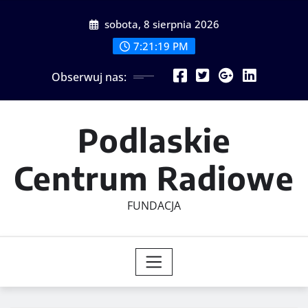
Skip
sobota, 8 sierpnia 2026
to
content
7:21:20 PM
Obserwuj nas:
Podlaskie
Centrum Radiowe
FUNDACJA