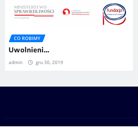
CO ROBIMY
Uwolnieni…
admin
gru 30, 2019
Prawa autorskie © 2025 | Zasilane przez
WordPress
|
Seattle News
autorstwa
ThemeArile