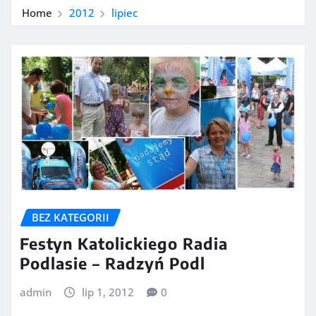
Home
2012
lipiec
BEZ KATEGORII
Festyn Katolickiego Radia
Podlasie – Radzyń Podl
admin
lip 1, 2012
0