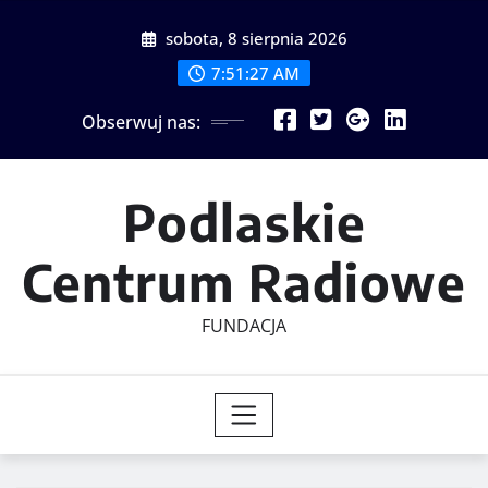
Skip
sobota, 8 sierpnia 2026
to
content
7:51:28 AM
Obserwuj nas:
Podlaskie
Centrum Radiowe
FUNDACJA