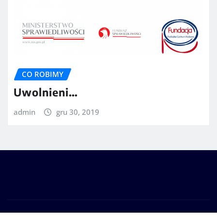
CO ROBIMY
Uwolnieni…
admin
gru 30, 2019