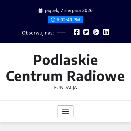
Skip
piątek, 7 sierpnia 2026
to
content
6:02:41 PM
Obserwuj nas:
Podlaskie
Centrum Radiowe
FUNDACJA