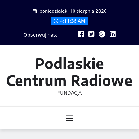
Skip
poniedziałek, 10 sierpnia 2026
to
content
4:11:37 AM
Obserwuj nas:
Podlaskie
Centrum Radiowe
FUNDACJA