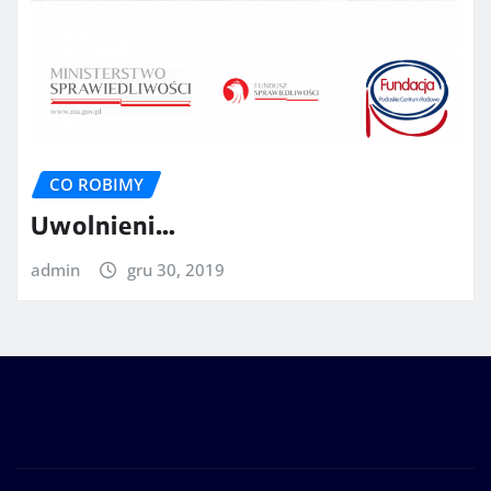
CO ROBIMY
Uwolnieni…
admin
gru 30, 2019