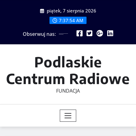
Skip
piątek, 7 sierpnia 2026
to
content
7:37:55 AM
Obserwuj nas:
Podlaskie
Centrum Radiowe
FUNDACJA