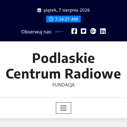
Skip
piątek, 7 sierpnia 2026
to
content
7:34:21 AM
Obserwuj nas:
Podlaskie
Centrum Radiowe
FUNDACJA