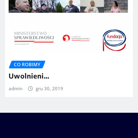
CO ROBIMY
Uwolnieni…
admin
gru 30, 2019