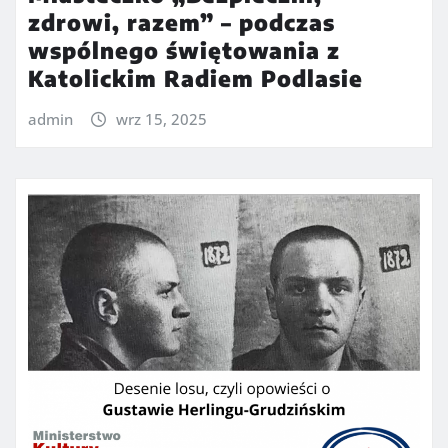
zdrowi, razem” – podczas
wspólnego świętowania z
Katolickim Radiem Podlasie
admin
wrz 15, 2025