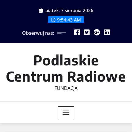
Skip
piątek, 7 sierpnia 2026
to
content
9:54:44 AM
Obserwuj nas:
Podlaskie
Centrum Radiowe
FUNDACJA