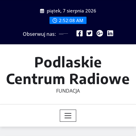
Skip
piątek, 7 sierpnia 2026
to
content
2:52:09 AM
Obserwuj nas:
Podlaskie
Centrum Radiowe
FUNDACJA