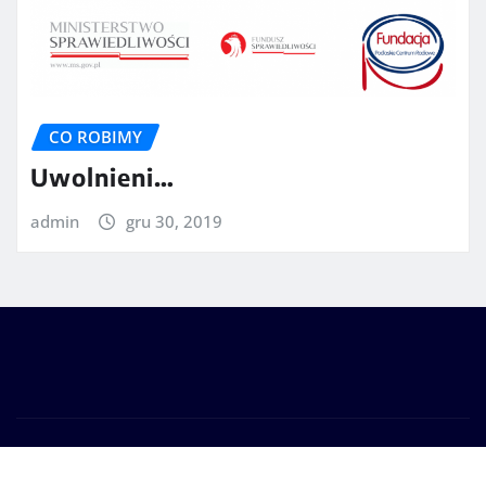
CO ROBIMY
Uwolnieni…
admin
gru 30, 2019
Prawa autorskie © 2025 | Zasilane przez
WordPress
|