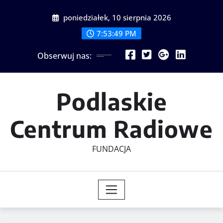
Skip
poniedziałek, 10 sierpnia 2026
to
content
7:53:50 PM
Obserwuj nas:
Podlaskie
Centrum Radiowe
FUNDACJA