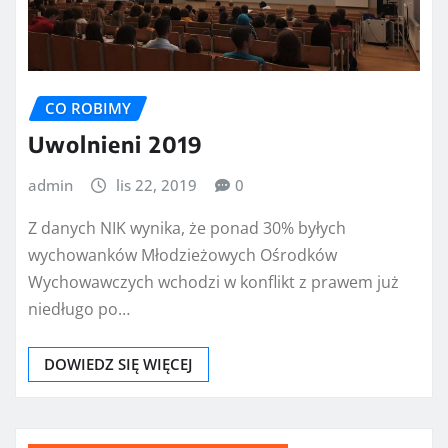
CO ROBIMY
Uwolnieni 2019
admin
lis 22, 2019
0
Z danych NIK wynika, że ponad 30% byłych
wychowanków Młodzieżowych Ośrodków
Wychowawczych wchodzi w konflikt z prawem już
niedługo po…
DOWIEDZ SIĘ WIĘCEJ