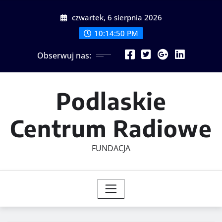
Skip
czwartek, 6 sierpnia 2026
to
content
10:14:51 PM
Obserwuj nas:
Podlaskie
Centrum Radiowe
FUNDACJA