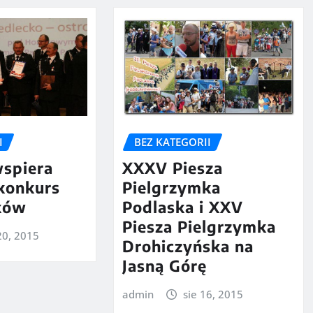
I
BEZ KATEGORII
wspiera
XXXV Piesza
 konkurs
Pielgrzymka
aków
Podlaska i XXV
Piesza Pielgrzymka
20, 2015
Drohiczyńska na
Jasną Górę
admin
sie 16, 2015