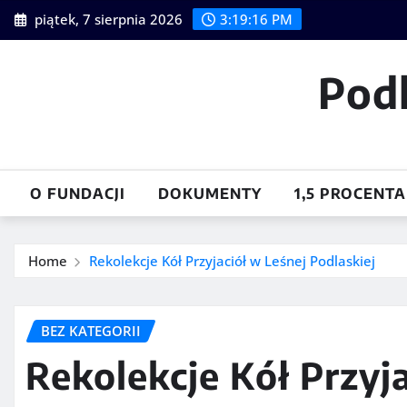
Skip
piątek, 7 sierpnia 2026
3:19:17 PM
to
content
Pod
O FUNDACJI
DOKUMENTY
1,5 PROCENTA
Home
Rekolekcje Kół Przyjaciół w Leśnej Podlaskiej
BEZ KATEGORII
Rekolekcje Kół Przyj