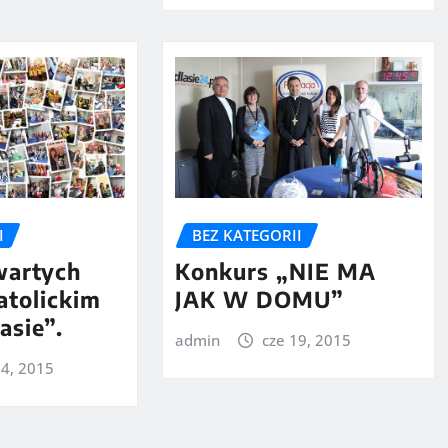
I
BEZ KATEGORII
wartych
Konkurs „NIE MA
atolickim
JAK W DOMU”
asie”.
admin
cze 19, 2015
24, 2015