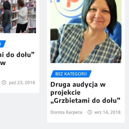
I
i do dołu”
 w
BEZ KATEGORII
paź 23, 2018
Druga audycja w
projekcie
„Grzbietami do dołu”
Dorota Karpeta
wrz 14, 2018