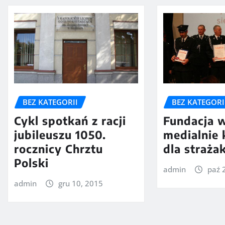
BEZ KATEGORII
BEZ KATEGORI
Cykl spotkań z racji
Fundacja 
jubileuszu 1050.
medialnie
rocznicy Chrztu
dla straż
Polski
admin
paź 
admin
gru 10, 2015