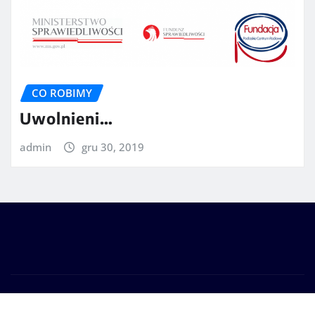
CO ROBIMY
Uwolnieni…
admin
gru 30, 2019
Prawa autorskie © 2025 | Zasilane przez
WordPress
|