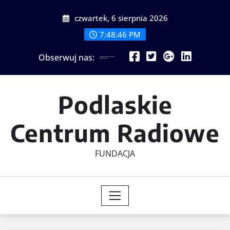
Skip
czwartek, 6 sierpnia 2026
to
content
7:48:47 PM
Obserwuj nas:
Podlaskie
Centrum Radiowe
FUNDACJA