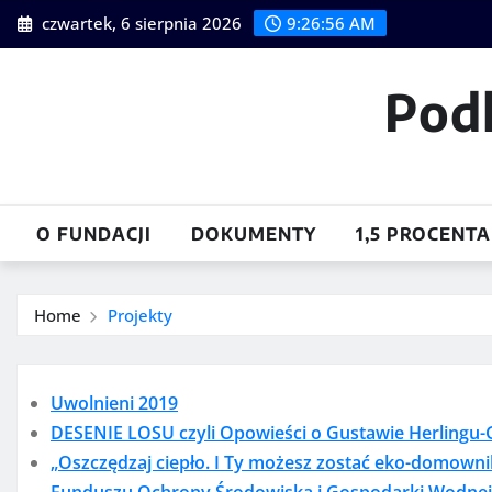
Skip
czwartek, 6 sierpnia 2026
9:26:57 AM
to
content
Pod
O FUNDACJI
DOKUMENTY
1,5 PROCENTA
Home
Projekty
Uwolnieni 2019
DESENIE LOSU czyli Opowieści o Gustawie Herlingu
„Oszczędzaj ciepło. I Ty możesz zostać eko-domow