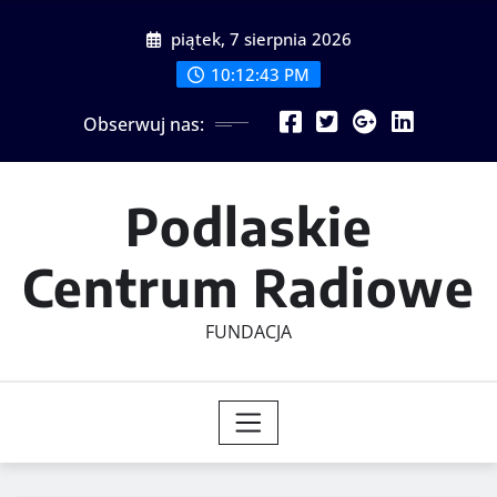
Skip
piątek, 7 sierpnia 2026
to
content
10:12:43 PM
Obserwuj nas:
Podlaskie
Centrum Radiowe
FUNDACJA