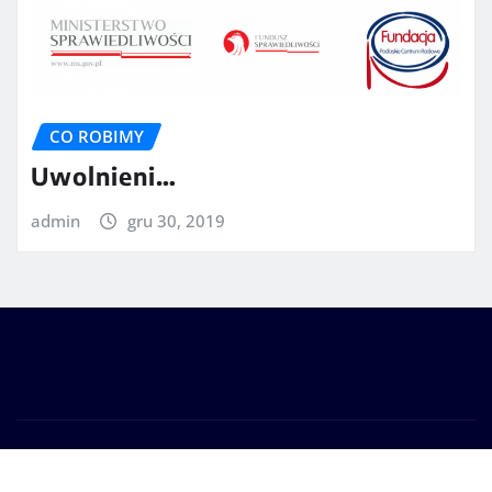
CO ROBIMY
Uwolnieni…
admin
gru 30, 2019
Prawa autorskie © 2025 | Zasilane przez
WordPress
|
Seattle News
autorstwa
ThemeArile