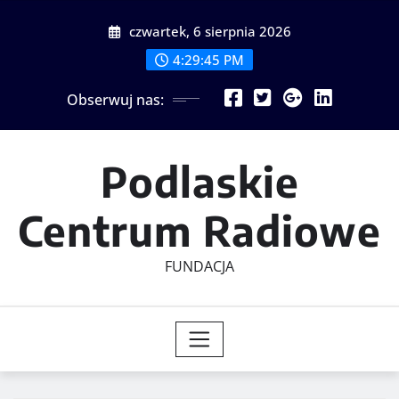
Skip
czwartek, 6 sierpnia 2026
to
content
4:29:46 PM
Obserwuj nas:
Podlaskie
Centrum Radiowe
FUNDACJA