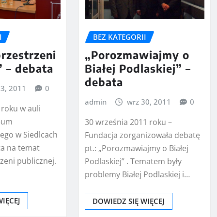
I
BEZ KATEGORII
rzestrzeni
„Porozmawiajmy o
” – debata
Białej Podlaskiej” –
debata
13, 2011
0
admin
wrz 30, 2011
0
roku w auli
ceum
30 września 2011 roku –
ego w Siedlcach
Fundacja zorganizowała debatę
ta na temat
pt.: „Porozmawiajmy o Białej
zeni publicznej.
Podlaskiej” . Tematem były
problemy Białej Podlaskiej i…
WIĘCEJ
DOWIEDZ SIĘ WIĘCEJ