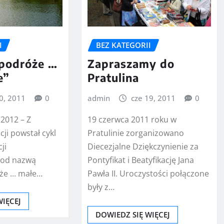
I
BEZ KATEGORII
podróże …
Zapraszamy do
e”
Pratulina
20, 2011
0
admin
cze 19, 2011
0
 2012 – Z
19 czerwca 2011 roku w
cji powstał cykl
Pratulinie zorganizowano
ji
Diecezjalne Dziękczynienie za
pod nazwą
Pontyfikat i Beatyfikację Jana
że … małe…
Pawła II. Uroczystości połączone
były z…
WIĘCEJ
DOWIEDZ SIĘ WIĘCEJ