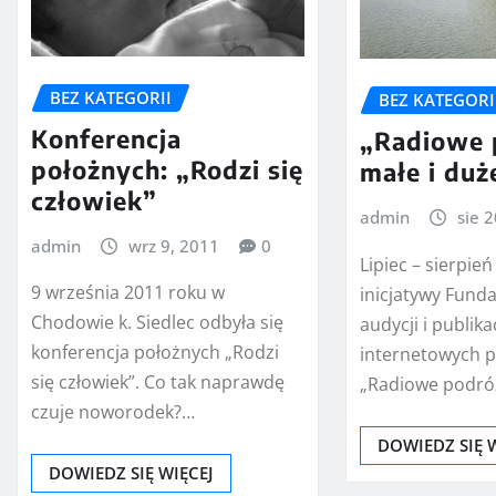
BEZ KATEGORII
BEZ KATEGORI
Konferencja
„Radiowe 
położnych: „Rodzi się
małe i duż
człowiek”
admin
sie 
admin
wrz 9, 2011
0
Lipiec – sierpień
9 września 2011 roku w
inicjatywy Funda
Chodowie k. Siedlec odbyła się
audycji i publikac
konferencja położnych „Rodzi
internetowych 
się człowiek”. Co tak naprawdę
„Radiowe podró
czuje noworodek?…
DOWIEDZ SIĘ 
DOWIEDZ SIĘ WIĘCEJ