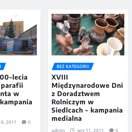
I
BEZ KATEGORII
00-lecia
XVIII
parafii
Międzynarodowe Dni
nta w
z Doradztwem
 kampania
Rolniczym w
Siedlcach – kampania
medialna
18, 2011
0
admin
wrz 11, 2011
0