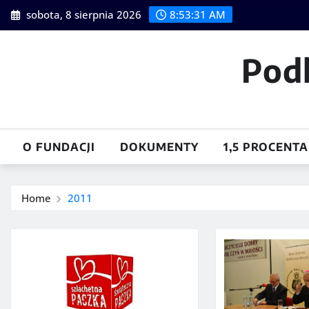
Skip
sobota, 8 sierpnia 2026
8:53:32 AM
to
content
Pod
O FUNDACJI
DOKUMENTY
1,5 PROCENTA
Home
2011