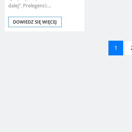
dalej”. Prelegenci:…
DOWIEDZ SIĘ WIĘCEJ
Nawigacja
1
po
wpisach