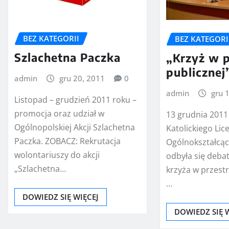
BEZ KATEGORII
BEZ KATEGORI
Szlachetna Paczka
„Krzyż w p
publicznej
admin
gru 20, 2011
0
admin
gru 
Listopad – grudzień 2011 roku –
promocja oraz udział w
13 grudnia 2011 
Ogólnopolskiej Akcji Szlachetna
Katolickiego Li
Paczka. ZOBACZ: Rekrutacja
Ogólnokształcąc
wolontariuszy do akcji
odbyła się deba
„Szlachetna…
krzyża w przestr
…
DOWIEDZ SIĘ WIĘCEJ
DOWIEDZ SIĘ 