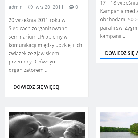
17 – 18 września
admin
wrz 20, 2011
0
Kampania media
obchodami 500-
20 września 2011 roku w
parafii św. Zyg
Siedlcach zorganizowano
kampanii…
seminarium „Problemy w
komunikacji międzyludzkiej i ich
DOWIEDZ SIĘ 
związek ze zjawiskiem
przemocy” Głównym
organizatorem…
DOWIEDZ SIĘ WIĘCEJ