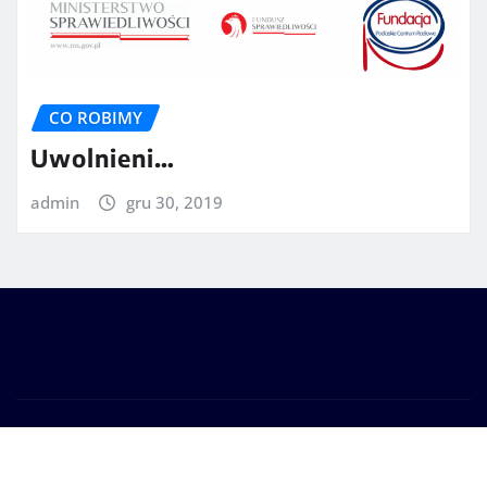
CO ROBIMY
Uwolnieni…
admin
gru 30, 2019
Prawa autorskie © 2025 | Zasilane przez
WordPress
|
Seattle News
autorstwa
ThemeArile