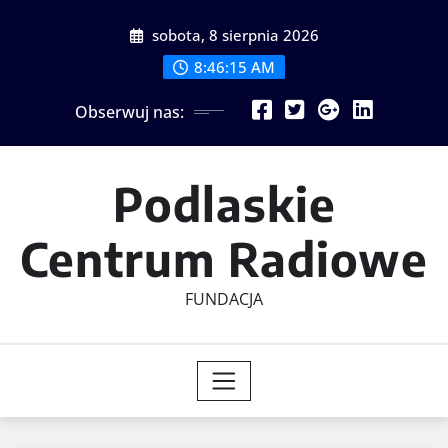
Skip
sobota, 8 sierpnia 2026
to
content
8:46:16 AM
Obserwuj nas:
Podlaskie
Centrum Radiowe
FUNDACJA