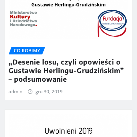
CO ROBIMY
„Desenie losu, czyli opowieści o
Gustawie Herlingu-Grudzińskim”
– podsumowanie
admin
gru 30, 2019