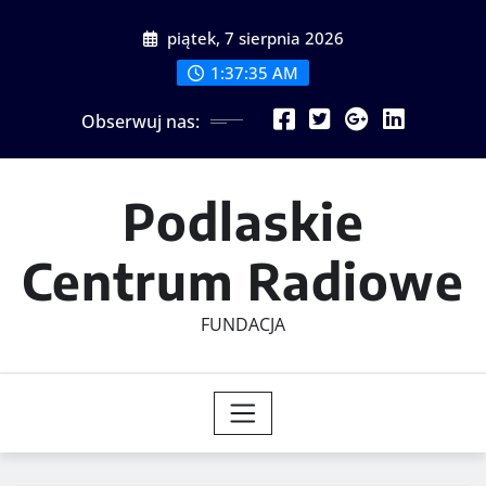
Skip
piątek, 7 sierpnia 2026
to
content
1:37:36 AM
Obserwuj nas:
Podlaskie
Centrum Radiowe
FUNDACJA