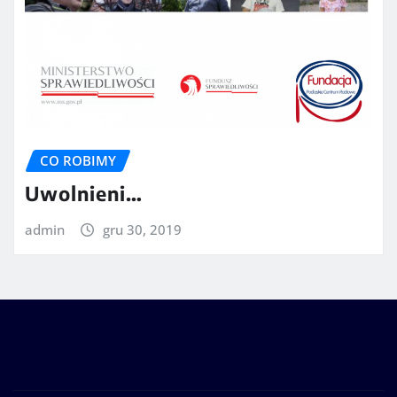
CO ROBIMY
Uwolnieni…
admin
gru 30, 2019