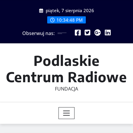
Skip
piątek, 7 sierpnia 2026
to
content
10:34:49 PM
Obserwuj nas:
Podlaskie
Centrum Radiowe
FUNDACJA