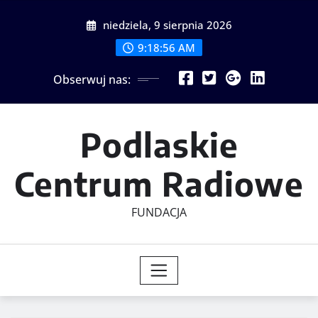
Skip
niedziela, 9 sierpnia 2026
to
content
9:18:58 AM
Obserwuj nas:
Podlaskie
Centrum Radiowe
FUNDACJA