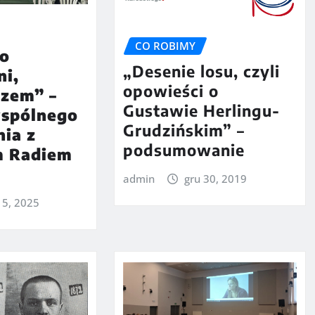
CO ROBIMY
ko
„Desenie losu, czyli
ni,
opowieści o
azem” –
Gustawie Herlingu-
wspólnego
Grudzińskim” –
ia z
podsumowanie
m Radiem
admin
gru 30, 2019
15, 2025