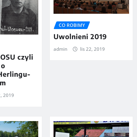
CO ROBIMY
Uwolnieni 2019
admin
lis 22, 2019
OSU czyli
 o
Herlingu-
im
2, 2019