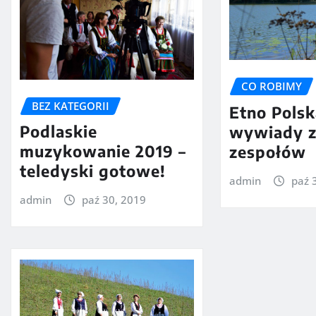
CO ROBIMY
BEZ KATEGORII
Etno Polsk
Podlaskie
wywiady z
muzykowanie 2019 –
zespołów
teledyski gotowe!
admin
paź 
admin
paź 30, 2019