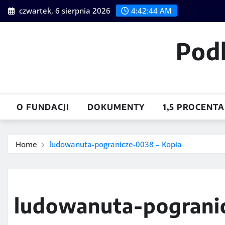
Skip
czwartek, 6 sierpnia 2026
4:42:46 AM
to
content
Pod
O FUNDACJI
DOKUMENTY
1,5 PROCENTA
Home
ludowanuta-pogranicze-0038 – Kopia
ludowanuta-pograni