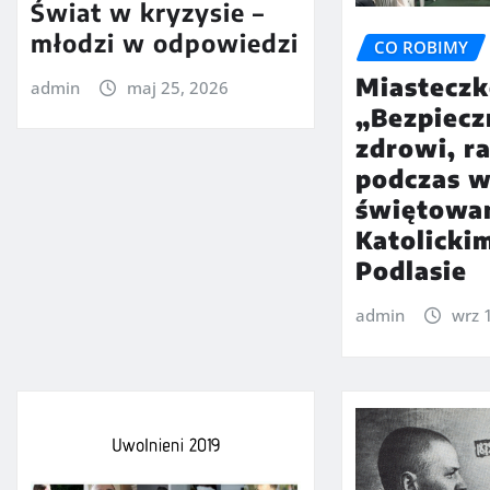
Świat w kryzysie –
młodzi w odpowiedzi
CO ROBIMY
Miastecz
admin
maj 25, 2026
„Bezpiecz
zdrowi, r
podczas 
świętowan
Katolicki
Podlasie
admin
wrz 