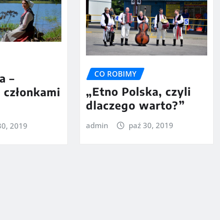
CO ROBIMY
a –
„Etno Polska, czyli
 członkami
dlaczego warto?”
admin
paź 30, 2019
30, 2019