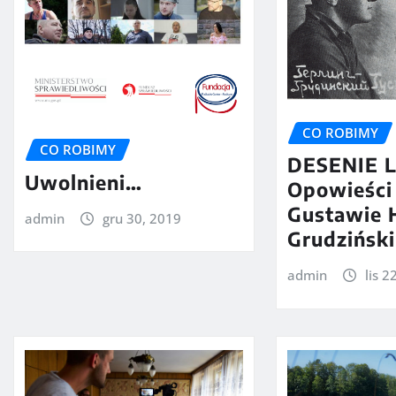
CO ROBIMY
CO ROBIMY
DESENIE L
Uwolnieni…
Opowieści
Gustawie 
admin
gru 30, 2019
Grudzińsk
admin
lis 2