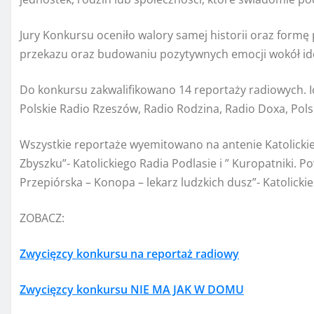
Jury Konkursu oceniło walory samej historii oraz form
przekazu oraz budowaniu pozytywnych emocji wokół id
Do konkursu zakwalifikowano 14 reportaży radiowych. Ic
Polskie Radio Rzeszów, Radio Rodzina, Radio Doxa, Polsk
Wszystkie reportaże wyemitowano na antenie Katolickie
Zbyszku”- Katolickiego Radia Podlasie i ” Kuropatniki. P
Przepiórska – Konopa – lekarz ludzkich dusz”- Katolickie
ZOBACZ:
Zwycięzcy konkursu na reportaż radiowy
Zwycięzcy konkursu NIE MA JAK W DOMU