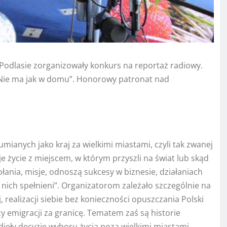
 Podlasie zorganizowały konkurs na reportaż radiowy.
„Nie ma jak w domu”. Honorowy patronat nad
ianych jako kraj za wielkimi miastami, czyli tak zwanej
je życie z miejscem, w którym przyszli na świat lub skąd
ołania, misje, odnoszą sukcesy w biznesie, działaniach
 nich spełnieni”. Organizatorom zależało szczególnie na
 realizacji siebie bez konieczności opuszczania Polski
y emigracji za granicę. Tematem zaś są historie
djęły decyzję wyboru życia poza wielkimi miastami.