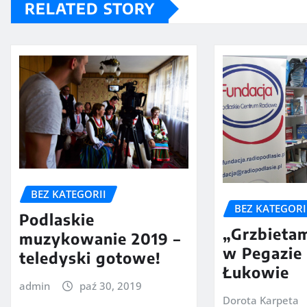
RELATED STORY
BEZ KATEGORII
BEZ KATEGORI
Podlaskie
„Grzbietam
muzykowanie 2019 –
w Pegazie
teledyski gotowe!
Łukowie
admin
paź 30, 2019
Dorota Karpeta