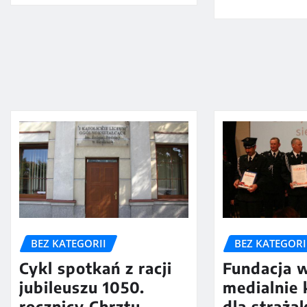
BEZ KATEGORII
BEZ KATEGORI
Cykl spotkań z racji
Fundacja 
jubileuszu 1050.
medialnie
rocznicy Chrztu
dla straż