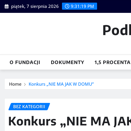
Skip
piątek, 7 sierpnia 2026
9:31:21 PM
to
content
Pod
O FUNDACJI
DOKUMENTY
1,5 PROCENTA
Home
Konkurs „NIE MA JAK W DOMU”
BEZ KATEGORII
Konkurs „NIE MA J