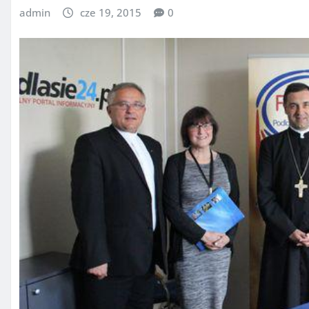
admin
cze 19, 2015
0