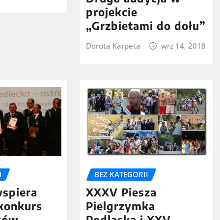
projekcie
„Grzbietami do dołu”
Dorota Karpeta
wrz 14, 2018
I
BEZ KATEGORII
wspiera
XXXV Piesza
 konkurs
Pielgrzymka
aków
Podlaska i XXV