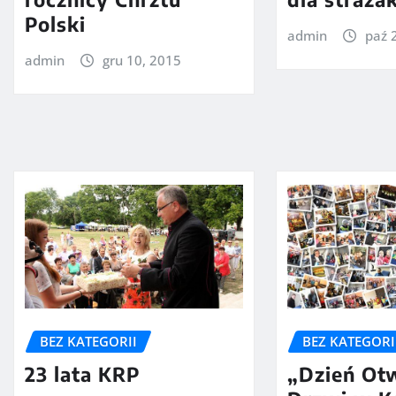
Polski
admin
paź 
admin
gru 10, 2015
BEZ KATEGORII
BEZ KATEGORI
23 lata KRP
„Dzień Ot