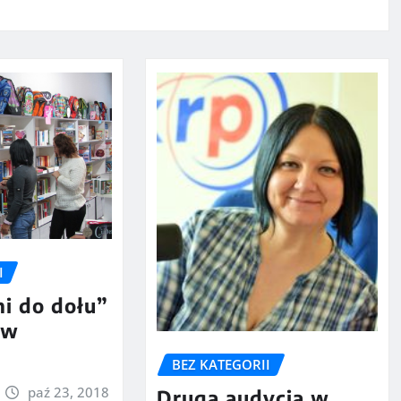
I
i do dołu”
 w
BEZ KATEGORII
paź 23, 2018
Druga audycja w