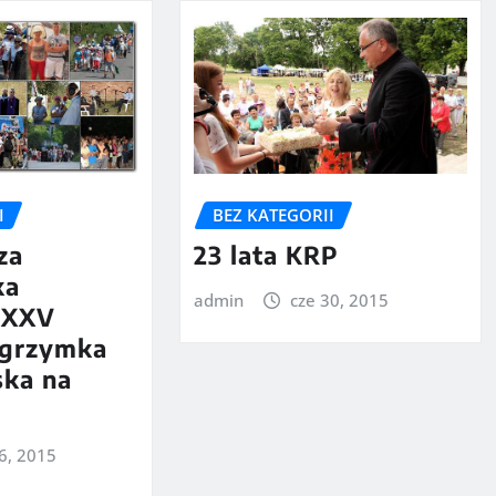
I
BEZ KATEGORII
za
23 lata KRP
ka
admin
cze 30, 2015
i XXV
lgrzymka
ska na
16, 2015