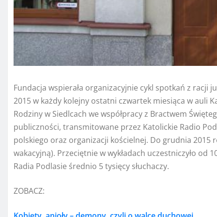
Fundacja wspierała organizacyjnie cykl spotkań z racji j
2015 w każdy kolejny ostatni czwartek miesiąca w auli 
Rodziny w Siedlcach we współpracy z Bractwem Święteg
publiczności, transmitowane przez Katolickie Radio Po
polskiego oraz organizacji kościelnej. Do grudnia 201
wakacyjną). Przeciętnie w wykładach uczestniczyło od 1
Radia Podlasie średnio 5 tysięcy słuchaczy.
ZOBACZ:
Kobiety, anioły – demony, czyli o walce duchowej