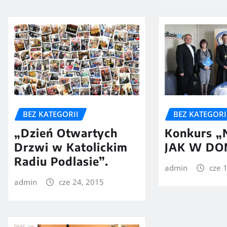
BEZ KATEGORII
BEZ KATEGORI
„Dzień Otwartych
Konkurs „
Drzwi w Katolickim
JAK W D
Radiu Podlasie”.
admin
cze 
admin
cze 24, 2015