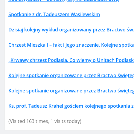
Spotkanie z dr. Tadeuszem Wasilewskim
Dzisiaj kolejny wykład organizowany przez Bractwo św
Chrzest Mieszka I – fakt i jego znaczenie. Kolejne spot
„Krwawy chrzest Podlasia. Co wiemy o Unitach Podlask
Kolejne spotkanie organizowane przez Bractwo święte
Kolejne spotkanie organizowane przez Bractwo święte
Ks. prof. Tadeusz Krahel gościem kolejnego spotkania z
(Visited 163 times, 1 visits today)