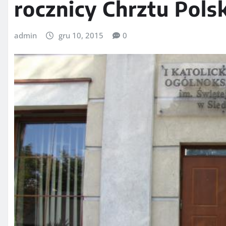
rocznicy Chrztu Polsk
admin
gru 10, 2015
0