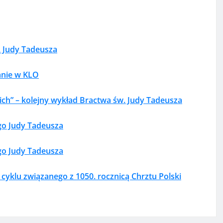
. Judy Tadeusza
kanie w KLO
ich” – kolejny wykład Bractwa św. Judy Tadeusza
go Judy Tadeusza
go Judy Tadeusza
 cyklu związanego z 1050. rocznicą Chrztu Polski