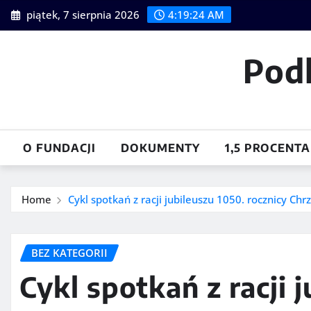
Skip
piątek, 7 sierpnia 2026
4:19:25 AM
to
content
Pod
O FUNDACJI
DOKUMENTY
1,5 PROCENTA
Home
Cykl spotkań z racji jubileuszu 1050. rocznicy Chrz
BEZ KATEGORII
Cykl spotkań z racji 