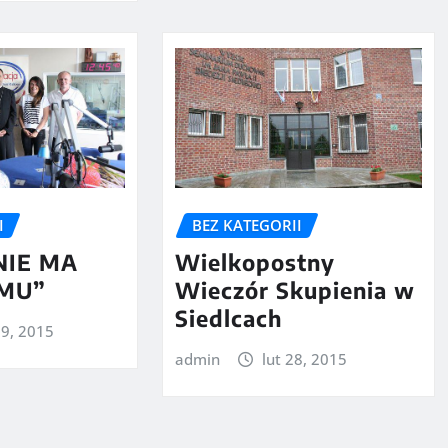
I
BEZ KATEGORII
NIE MA
Wielkopostny
OMU”
Wieczór Skupienia w
Siedlcach
19, 2015
admin
lut 28, 2015