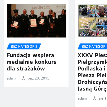
BEZ KATEGORII
BEZ KATEGORI
Fundacja wspiera
XXXV Pies
medialnie konkurs
Pielgrzym
dla strażaków
Podlaska 
Piesza Pie
admin
paź 20, 2015
Drohiczyń
Jasną Górę
admin
sie 