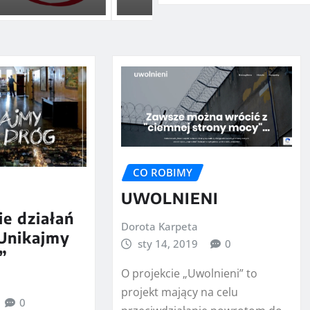
CO ROBIMY
UWOLNIENI
e działań
Dorota Karpeta
„Unikajmy
sty 14, 2019
0
”
O projekcie „Uwolnieni” to
projekt mający na celu
0