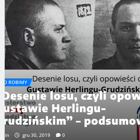
CO ROBIMY
Uwolnieni…
admin
gru 30, 2019
0