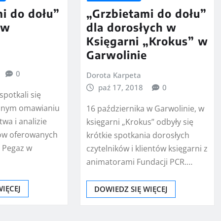
i do dołu”
„Grzbietami do dołu”
 w
dla dorosłych w
Księgarni „Krokus” w
Garwolinie
0
Dorota Karpeta
paź 17, 2018
0
spotkali się
ólnym omawianiu
16 października w Garwolinie, w
twa i analizie
księgarni „Krokus” odbyły się
ów oferowanych
krótkie spotkania dorosłych
ę Pegaz w
czytelników i klientów księgarni z
animatorami Fundacji PCR.…
WIĘCEJ
DOWIEDZ SIĘ WIĘCEJ