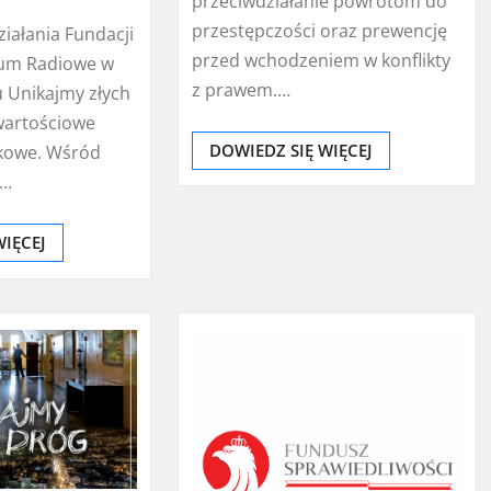
przeciwdziałanie powrotom do
przestępczości oraz prewencję
ziałania Fundacji
przed wchodzeniem w konflikty
rum Radiowe w
z prawem.…
 Unikajmy złych
wartościowe
DOWIEDZ SIĘ WIĘCEJ
ękowe. Wśród
u…
WIĘCEJ