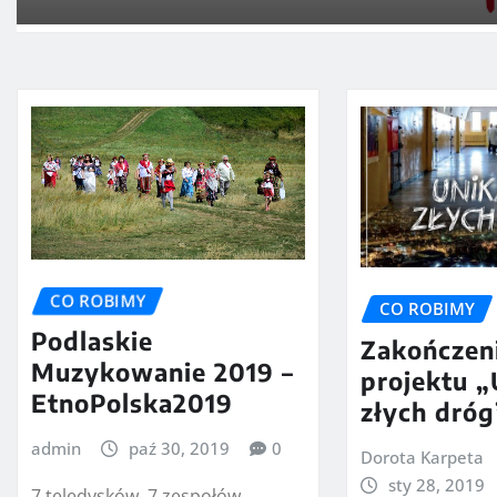
CO ROBIMY
CO ROBIMY
Podlaskie
Zakończeni
Muzykowanie 2019 –
projektu 
EtnoPolska2019
złych dróg
admin
paź 30, 2019
0
Dorota Karpeta
sty 28, 2019
7 teledysków, 7 zespołów