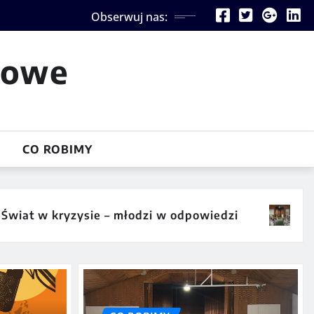
Obserwuj nas:
iowe
CO ROBIMY
ysie – młodzi w odpowiedzi
Miasteczko „Be