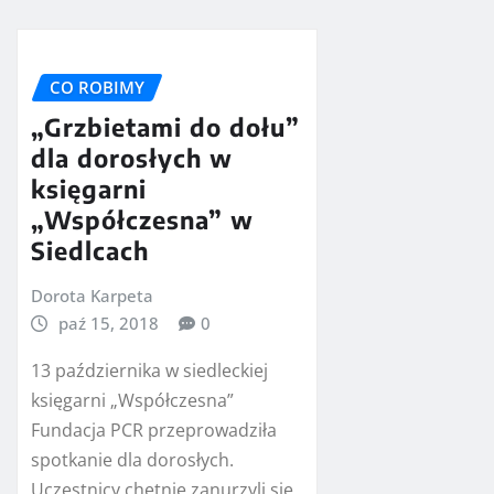
CO ROBIMY
„Grzbietami do dołu”
dla dorosłych w
księgarni
„Współczesna” w
Siedlcach
Dorota Karpeta
paź 15, 2018
0
13 października w siedleckiej
księgarni „Współczesna”
Fundacja PCR przeprowadziła
spotkanie dla dorosłych.
Uczestnicy chętnie zanurzyli się