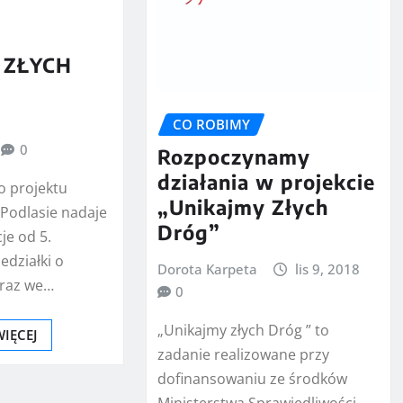
 ZŁYCH
CO ROBIMY
0
Rozpoczynamy
działania w projekcie
o projektu
„Unikajmy Złych
 Podlasie nadaje
Dróg”
je od 5.
edziałki o
Dorota Karpeta
lis 9, 2018
oraz we…
0
„Unikajmy złych Dróg ” to
WIĘCEJ
zadanie realizowane przy
dofinansowaniu ze środków
Ministerstwa Sprawiedliwości.