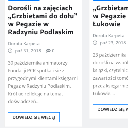
Dorośli na zajęciach
„Grzbietam
„Grzbietami do dołu”
w Pegazie
w Pegazie w
Łukowie
Radzyniu Podlaskim
Dorota Karpeta
paź 23, 2018
Dorota Karpeta
paź 31, 2018
0
23 października 
dorośli na wsp
30 października animatorzy
książki, czytelnic
Fundacji PCR spotkali się z
zawartości tom
przygodnymi klientami księgarni
przez księgarni
Pegaz w Radzyniu Podlaskim.
Łukowie.…
Krótkie refleksje na temat
doświadczeń…
DOWIEDZ SIĘ 
DOWIEDZ SIĘ WIĘCEJ