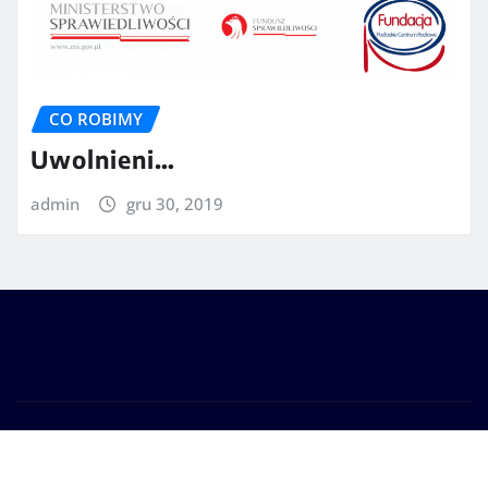
CO ROBIMY
Uwolnieni…
admin
gru 30, 2019
Prawa autorskie © 2025 | Zasilane przez
WordPress
|
Seattle News
autorstwa
ThemeArile