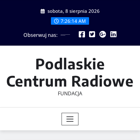
Skip
sobota, 8 sierpnia 2026
to
content
7:26:15 AM
Obserwuj nas:
Podlaskie
Centrum Radiowe
FUNDACJA